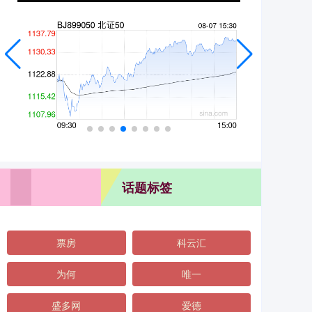
话题标签
票房
科云汇
为何
唯一
盛多网
爱德