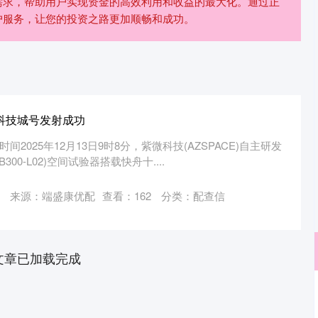
需求，帮助用户实现资金的高效利用和收益的最大化。通过正
户服务，让您的投资之路更加顺畅和成功。
国科技城号发射成功
间2025年12月13日9时8分，紫微科技(AZSPACE)自主研发
00-L02)空间试验器搭载快舟十....
来源：端盛康优配
查看：
162
分类：
配查信
文章已加载完成
沪深300
4694.44
.42%
43.13
0.93%