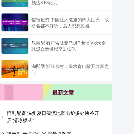
额达3.63亿元
信钰配资 中国让人尴尬的四大姓氏，取
啥名都不好听，后人都想改姓
乐融配 有广告版亚马逊Prime Video全
球观众数激增至3.15亿
淘配网 浙江余村：绿水青山敞开共富之
门
最新文章
恒利配资 温州夏日漂流地图出炉多处峡谷开
1
启“清凉模式”
科云汇 云海涌山谷 美景引客来
2