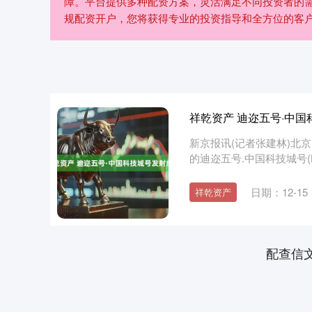
障。平台提供多种配资方案，灵活满足不同投资者的
规配资开户，您将获得专业的投资指导和全方位的客
祥乾资产 迪迩五号·中
新京报讯(记者张建林)北京时
的迪迩五号.中国科技城号(B3
日期：12-15
祥乾资产
配查信
深证成指
14311.01
.68
1.02%
200.89
1