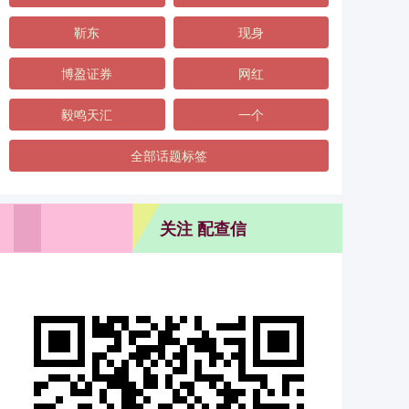
靳东
现身
博盈证券
网红
毅鸣天汇
一个
全部话题标签
关注 配查信