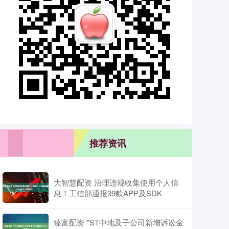
推荐资讯
大智慧配资 治理违规收集使用个人信
息！工信部通报39款APP及SDK
臻富配资 *ST中地及子公司新增诉讼金