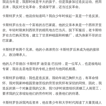
我说当年是，我那时候是半大的孩子。但是我参加过造反运动。然而
后来，我反对文化革命，变成保守派，还当过反革命。
卡斯特罗大笑，他说你知道吗？我自少年时候起一直是一个造反派。
卡斯特罗出生在一个富裕的古巴家庭。他的父亲本来是一个西班牙贫
农。年轻时期来到西班牙的殖民地古巴当兵。脱下军服后，老卡斯特
罗在古巴购买荒地，建立了甘蔗种植园和榨糖厂，成为身家不菲的古
巴富豪。
卡斯特罗有两个兄弟。他的小弟弟劳尔·卡斯特罗后来成为他的接班
人、政治继承人。
他的儿子菲德尔·卡斯特罗·迪亚兹·巴拉特，是一位军人，也是核电站
专家，我在去圣地亚哥的专机上曾经与他同机相遇。
卡斯特罗自嘲说：我也是造反派。我幼年就已胸怀大志，有革命情
怀。我对我家种植园里做苦役的劳苦农民怀有深切的同情。因此，我
造反的第一个对象是我的父亲。我13岁时就曾组织蔗糖工人闹罢工，
要求我的父亲缩短他们的劳作时间，改善他们的待遇。
卡斯特罗告诉我鸿岳资本，他在青少年和大学时代阅读了大量英雄人