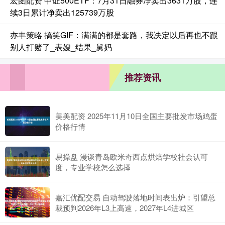
宏图配资 中证500ETF：7月31日融券净卖出3631万股，连
续3日累计净卖出125739万股
亦丰策略 搞笑GIF：满满的都是套路，我决定以后再也不跟
别人打赌了_表嫂_结果_舅妈
推荐资讯
美美配资 2025年11月10日全国主要批发市场鸡蛋
价格行情
易操盘 漫谈青岛欧米奇西点烘焙学校社会认可
度，专业学校怎么选择
嘉汇优配交易 自动驾驶落地时间表出炉：引望总
裁预判2026年L3上高速，2027年L4进城区