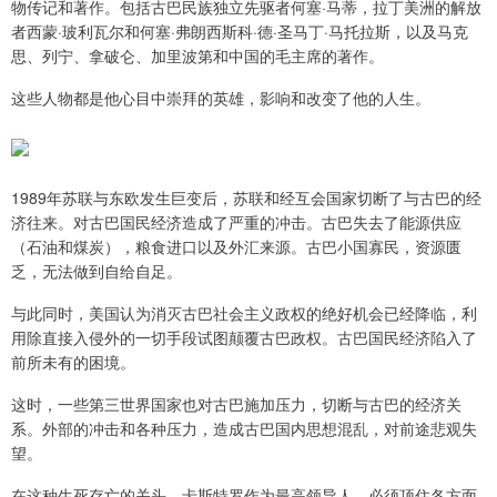
物传记和著作。包括古巴民族独立先驱者何塞·马蒂，拉丁美洲的解放
者西蒙·玻利瓦尔和何塞·弗朗西斯科·德·圣马丁·马托拉斯，以及马克
思、列宁、拿破仑、加里波第和中国的毛主席的著作。
这些人物都是他心目中崇拜的英雄，影响和改变了他的人生。
1989年苏联与东欧发生巨变后，苏联和经互会国家切断了与古巴的经
济往来。对古巴国民经济造成了严重的冲击。古巴失去了能源供应
（石油和煤炭），粮食进口以及外汇来源。古巴小国寡民，资源匮
乏，无法做到自给自足。
与此同时，美国认为消灭古巴社会主义政权的绝好机会已经降临，利
用除直接入侵外的一切手段试图颠覆古巴政权。古巴国民经济陷入了
前所未有的困境。
这时，一些第三世界国家也对古巴施加压力，切断与古巴的经济关
系。外部的冲击和各种压力，造成古巴国内思想混乱，对前途悲观失
望。
在这种生死存亡的关头，卡斯特罗作为最高领导人，必须顶住各方面