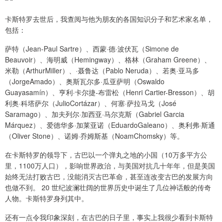
卡斯特罗去世后，我查阅与他为朋友的各国知识分子和艺术家名单，
包括：
萨特（Jean-Paul Sartre）、西蒙·德·波伏瓦（Simone de
Beauvoir）、海明威（Hemingway）、格林（Graham Greene）、
米勒（ArthurMiller）、·聂鲁达（Pablo Neruda）、若奥·亚马多
（JorgeAmado）、奥斯瓦尔多·瓜亚萨明（Oswaldo
Guayasamín）、亨利·卡尔捷-布雷松（Henri Cartier-Bresson）、胡
利奥·科塔萨尔（JulioCortázar）、何塞·萨拉马戈（José
Saramago）、加夫列尔·加西亚·马尔克斯（Gabriel Garcia
Márquez）、爱德华多·加莱亚诺（EduardoGaleano）、奥利弗·斯通
（Oliver Stone）、诺姆·乔姆斯基（NoamChomsky）等。
在卡斯特罗的领导下，古巴以一个弹丸之地的小国（10万多平方公
里，1100万人口），影响世界政治，与美国对抗几十年年，但是美国
始终无法打败古巴，没能消灭古巴革命，甚至连改变古巴的发展方向
也做不到。 20 世纪波澜壮阔的世界历史中诞生了几位神话般的传奇
人物。卡斯特罗身列其中。
还有一点令我印象深刻，在古巴的日子里，事实上我很少看到卡斯特