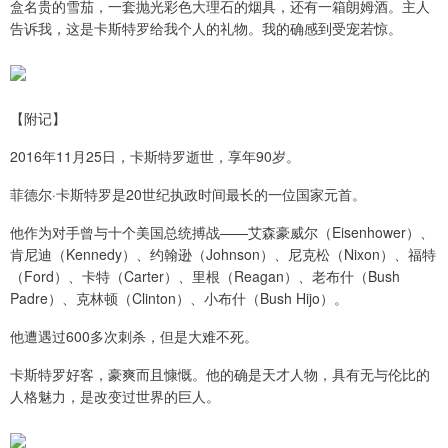
盒名贵的雪茄，一套抛光彩色大理石的烟具，还有一箱朗姆酒。主人
告诉我，这是卡斯特罗给我个人的礼物。我的确感到受宠若惊。
【附记】
2016年11月25日，卡斯特罗逝世，享年90岁。
菲德尔·卡斯特罗是20世纪执政时间最长的一位国家元首。
他作为对手曾与十个美国总统搏战——艾森豪威尔（Eisenhower）、
肯尼迪（Kennedy）、约翰逊（Johnson）、尼克松（Nixon）、福特
（Ford）、卡特（Carter）、里根（Reagan）、老布什（Bush
Padre）、克林顿（Clinton）、小布什（Bush Hijo）。
他遭遇过600多次刺杀，但是大难不死。
卡斯特罗好客，豪爽而且慷慨。他的确是天才人物，具有无与伦比的
人格魅力，是改变过世界的巨人。