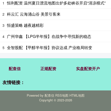
恒利配资 温州夏日漂流地图出炉多处峡谷开启“清凉模式”
1
科云汇 云海涌山谷 美景引客来
2
恒盛策略 越夜越精彩
3
广州华鑫 【LPG半年报】在战争中寻找新的稳态
4
全智股配 【甲醇半年报】协议达成 产业格局转变
5
配查信
正规配资
实盘配资开户
友情链接：
Powered by
配查信
RSS地图
HTML地图
Copyright
© 2023-2026