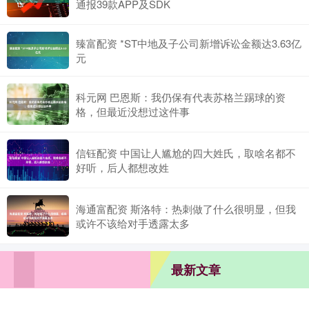
通报39款APP及SDK
臻富配资 *ST中地及子公司新增诉讼金额达3.63亿
元
科元网 巴恩斯：我仍保有代表苏格兰踢球的资
格，但最近没想过这件事
信钰配资 中国让人尴尬的四大姓氏，取啥名都不
好听，后人都想改姓
海通富配资 斯洛特：热刺做了什么很明显，但我
或许不该给对手透露太多
最新文章