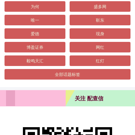
为何
盛多网
唯一
靳东
爱德
现身
博盈证券
网红
毅鸣天汇
红灯
全部话题标签
关注 配查信