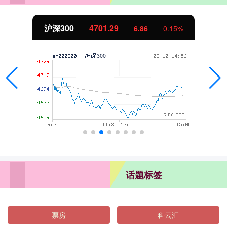
北证50
1123.03
-11.21
-0.99%
话题标签
票房
科云汇