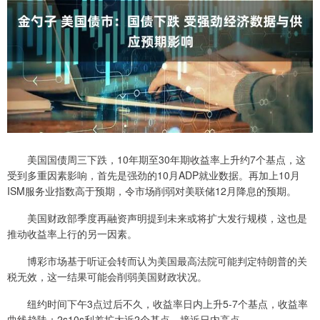
美国国债周三下跌，10年期至30年期收益率上升约7个基点，这
受到多重因素影响，首先是强劲的10月ADP就业数据。再加上10月
ISM服务业指数高于预期，令市场削弱对美联储12月降息的预期。
美国财政部季度再融资声明提到未来或将扩大发行规模，这也是
推动收益率上行的另一因素。
博彩市场基于听证会转而认为美国最高法院可能判定特朗普的关
税无效，这一结果可能会削弱美国财政状况。
纽约时间下午3点过后不久，收益率日内上升5-7个基点，收益率
曲线趋陡；2s10s利差扩大近2个基点，接近日内高点。