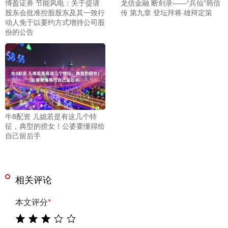
博盈证券 节能风电：关于提请
龙信金融 断剑录——“兵仙”韩信
股东会批准控股股东及其一致行
传 第九章 登坛拜将·雄辩定策
动人免于以要约方式增持公司股
份的公告
牛8配资 儿媳若是有这几个特
征，典型的捞女！公婆要懂得给
自己留后手
相关评论
本文评分
*